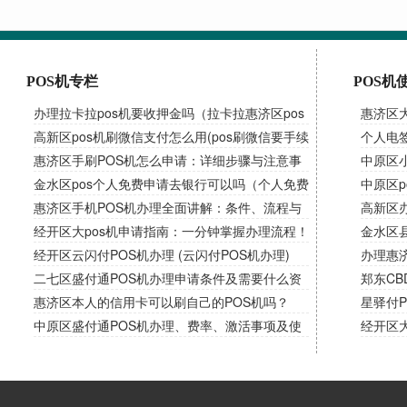
POS机专栏
POS机
办理拉卡拉pos机要收押金吗（拉卡拉惠济区pos
惠济区
机需要交押金吗）
高新区pos机刷微信支付怎么用(pos刷微信要手续
卡错误
个人电
费吗)
惠济区手刷POS机怎么申请：详细步骤与注意事
中原区
项！
金水区pos个人免费申请去银行可以吗（个人免费
南，解
中原区p
申请pos机）
惠济区手机POS机办理全面讲解：条件、流程与
高新区办
使用！
经开区大pos机申请指南：一分钟掌握办理流程！
金水区
经开区云闪付POS机办理 (云闪付POS机办理)
办理惠
二七区盛付通POS机办理申请条件及需要什么资
时代！
郑东CB
料？
惠济区本人的信用卡可以刷自己的POS机吗？
星驿付
中原区盛付通POS机办理、费率、激活事项及使
经开区
用规则！
款工具