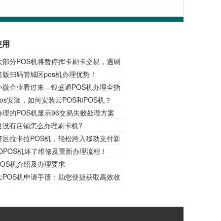
使用
大部分POS机将暂停挥卡刷卡交易，遇刷
请插卡交易！
签版扫码管城区pos机办理优势！
小微企业看过来—银盛通POS机办理全指
锁财务收款新捷径！
os安装，如何安装云POS和POS机？
理的POS机显示96交易失败处理方案
县没有店铺怎么办理刷卡机?
济区拉卡拉POS机，轻松跨入移动支付新
DPOS机坏了维修及重新办理流程！
POS机介绍及办理要求
大POS机申请手册：助您便捷获取高效收
！