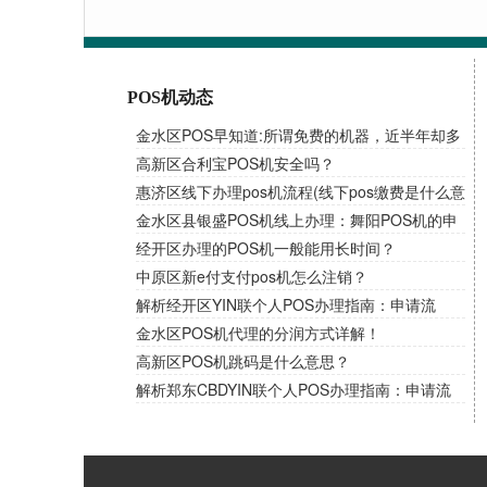
POS机动态
金水区POS早知道:所谓免费的机器，近半年却多
次扣取流量费！
高新区合利宝POS机安全吗？
惠济区线下办理pos机流程(线下pos缴费是什么意
思)
金水区县银盛POS机线上办理：舞阳POS机的申
请条件和资料讲解！
经开区办理的POS机一般能用长时间？
中原区新e付支付pos机怎么注销？
解析经开区YIN联个人POS办理指南：申请流
程、费率选择与优惠一网打尽
金水区POS机代理的分润方式详解！
高新区POS机跳码是什么意思？
解析郑东CBDYIN联个人POS办理指南：申请流
程、费率选择与优惠一网