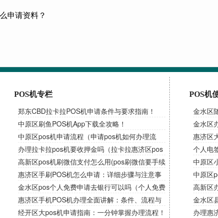
什么申请资料？
POS机专栏
POS机
郑东CBD拉卡拉POS机申请条件与要求指南！
金水区
中原区刷鱼POS机App下载全攻略！
吗）
金水区办
中原区pos机申请流程（申请pos机如何办理流
惠济区
程）
办理拉卡拉pos机要收押金吗（拉卡拉惠济区pos
卡错误
个人电
机需要交押金吗）
高新区pos机刷微信支付怎么用(pos刷微信要手续
中原区
费吗)
惠济区手刷POS机怎么申请：详细步骤与注意事
南，解
中原区p
项！
金水区pos个人免费申请去银行可以吗（个人免费
高新区办
申请pos机）
惠济区手机POS机办理全面讲解：条件、流程与
金水区
使用！
经开区大pos机申请指南：一分钟掌握办理流程！
办理惠