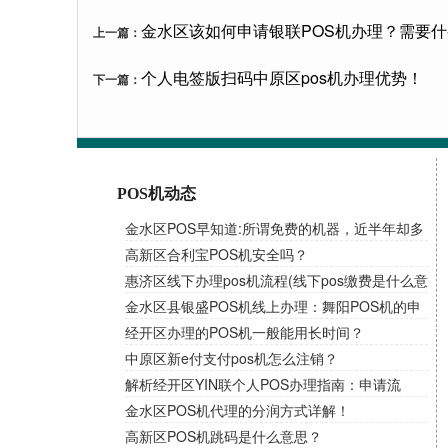
金水区该如何申请银联POS机办理？需要
上一篇：
个人电签版扫码中原区pos机办理优势！
下一篇：
POS机动态
金水区POS早知道:所谓免费的机器，近半年却多
次扣取流量费！
高新区合利宝POS机安全吗？
惠济区线下办理pos机流程(线下pos缴费是什么意
思)
金水区县银盛POS机线上办理：舞阳POS机的申
请条件和资料讲解！
经开区办理的POS机一般能用长时间？
中原区新e付支付pos机怎么注销？
解析经开区YIN联个人POS办理指南：申请流
程、费率选择与优惠一网打尽
金水区POS机代理的分润方式详解！
高新区POS机跳码是什么意思？