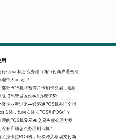
使用
随行付pos机怎么办理（随行付商户通合法
理个人pos机！
大部分POS机将暂停挥卡刷卡交易，遇刷
请插卡交易！
签版扫码管城区pos机办理优势！
小微企业看过来—银盛通POS机办理全指
锁财务收款新捷径！
os安装，如何安装云POS和POS机？
理的POS机显示96交易失败处理方案
县没有店铺怎么办理刷卡机?
济区拉卡拉POS机，轻松跨入移动支付新