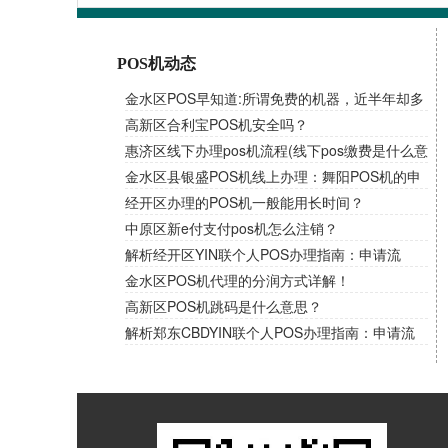
POS机动态
金水区POS早知道:所谓免费的机器，近半年却多
次扣取流量费！
高新区合利宝POS机安全吗？
惠济区线下办理pos机流程(线下pos缴费是什么意
思)
金水区县银盛POS机线上办理：舞阳POS机的申
请条件和资料讲解！
经开区办理的POS机一般能用长时间？
中原区新e付支付pos机怎么注销？
解析经开区YIN联个人POS办理指南：申请流
程、费率选择与优惠一网打尽
金水区POS机代理的分润方式详解！
高新区POS机跳码是什么意思？
解析郑东CBDYIN联个人POS办理指南：申请流
程、费率选择与优惠一网