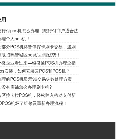
使用
随行付pos机怎么办理（随行付商户通合法
理个人pos机！
大部分POS机将暂停挥卡刷卡交易，遇刷
请插卡交易！
签版扫码管城区pos机办理优势！
小微企业看过来—银盛通POS机办理全指
锁财务收款新捷径！
os安装，如何安装云POS和POS机？
理的POS机显示96交易失败处理方案
县没有店铺怎么办理刷卡机?
济区拉卡拉POS机，轻松跨入移动支付新
DPOS机坏了维修及重新办理流程！