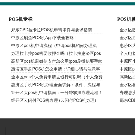
POS机专栏
POS机
郑东CBD拉卡拉POS机申请条件与要求指南！
金水区
中原区刷鱼POS机App下载全攻略！
吗）
金水区办
中原区pos机申请流程（申请pos机如何办理流
惠济区
程）
办理拉卡拉pos机要收押金吗（拉卡拉惠济区pos
卡错误
个人电
机需要交押金吗）
高新区pos机刷微信支付怎么用(pos刷微信要手续
中原区
费吗)
惠济区手刷POS机怎么申请：详细步骤与注意事
南，解
中原区p
项！
金水区pos个人免费申请去银行可以吗（个人免费
高新区办
申请pos机）
惠济区手机POS机办理全面讲解：条件、流程与
金水区
使用！
经开区大pos机申请指南：一分钟掌握办理流程！
办理惠
经开区云闪付POS机办理 (云闪付POS机办理)
时代！
郑东CB