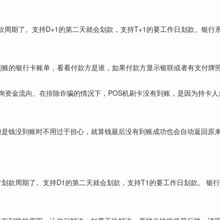
周期了。支持D+1的第二天就会划款，支持T+1的要工作日划款。银行
次到账的银行卡账单，看看付款方是谁，如果付款方显示银联或者有支付牌
询资金流向。在排除诈骗的情况下，POS机刷卡没有到账，是因为持卡人忽
功但是钱没到账时不用过于担心，就算钱最后没有到账成功也会自动返回原
划款周期了。支持D1的第二天就会划款，支持T1的要工作日划款。 银