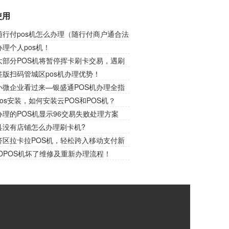
使用
随行付pos机怎么办理（随行付商户通合法
理个人pos机！
大部分POS机将暂停挥卡刷卡交易，遇刷
请插卡交易！
签版扫码管城区pos机办理优势！
小微企业看过来—银盛通POS机办理全指
锁财务收款新捷径！
os安装，如何安装云POS和POS机？
理的POS机显示96交易失败处理方案
县没有店铺怎么办理刷卡机?
济区拉卡拉POS机，轻松跨入移动支付新
DPOS机坏了维修及重新办理流程！