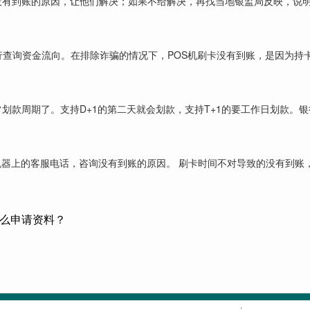
没有到账的原因，让他们解决；如果不给解决，再找当地银监局反映，说
行查询资金流向。在排除诈骗的情况下，POS机刷卡没有到账，是因为持卡
划款周期了。支持D+1的第二天就会划款，支持T+1的要工作日划款。
打机器上的客服电话，咨询没有到账的原因。 刷卡时间不对导致的没有到账
什么申请资料？