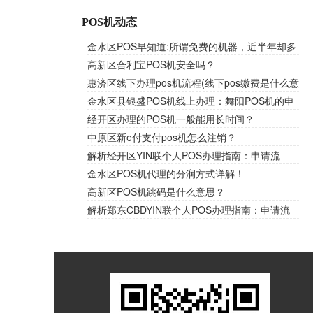
POS机动态
金水区POS早知道:所谓免费的机器，近半年却多
次扣取流量费！
高新区合利宝POS机安全吗？
惠济区线下办理pos机流程(线下pos缴费是什么意
思)
金水区县银盛POS机线上办理：舞阳POS机的申
请条件和资料讲解！
经开区办理的POS机一般能用长时间？
中原区新e付支付pos机怎么注销？
解析经开区YIN联个人POS办理指南：申请流
程、费率选择与优惠一网打尽
金水区POS机代理的分润方式详解！
高新区POS机跳码是什么意思？
解析郑东CBDYIN联个人POS办理指南：申请流
程、费率选择与优惠一网