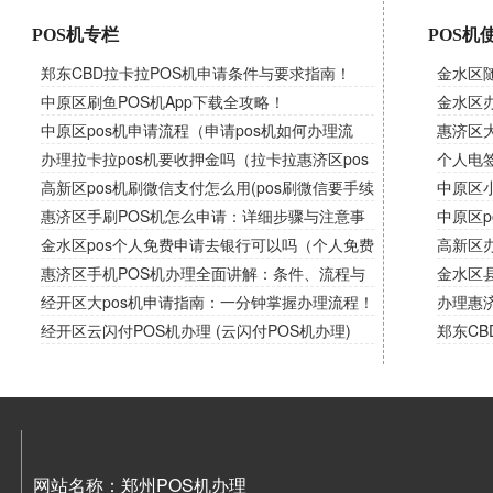
POS机专栏
POS机
郑东CBD拉卡拉POS机申请条件与要求指南！
金水区
中原区刷鱼POS机App下载全攻略！
吗）
金水区办
中原区pos机申请流程（申请pos机如何办理流
惠济区
程）
办理拉卡拉pos机要收押金吗（拉卡拉惠济区pos
卡错误
个人电
机需要交押金吗）
高新区pos机刷微信支付怎么用(pos刷微信要手续
中原区
费吗)
惠济区手刷POS机怎么申请：详细步骤与注意事
南，解
中原区p
项！
金水区pos个人免费申请去银行可以吗（个人免费
高新区办
申请pos机）
惠济区手机POS机办理全面讲解：条件、流程与
金水区
使用！
经开区大pos机申请指南：一分钟掌握办理流程！
办理惠
经开区云闪付POS机办理 (云闪付POS机办理)
时代！
郑东CB
网站名称：郑州POS机办理