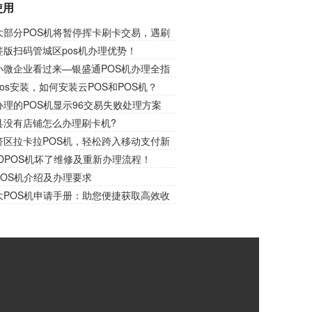
使用
大部分POS机将暂停挥卡刷卡交易，遇刷
请插卡交易！
签版扫码管城区pos机办理优势！
小微企业看过来—银盛通POS机办理全指
锁财务收款新捷径！
os安装，如何安装云POS和POS机？
理的POS机显示96交易失败处理方案
县没有店铺怎么办理刷卡机?
济区拉卡拉POS机，轻松跨入移动支付新
DPOS机坏了维修及重新办理流程！
POS机介绍及办理要求
大POS机申请手册：助您便捷获取高效收
！