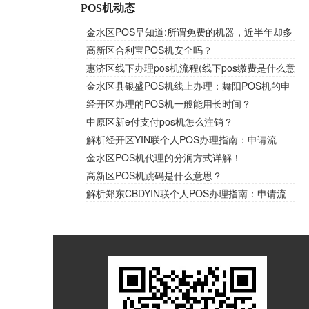
POS机动态
金水区POS早知道:所谓免费的机器，近半年却多
次扣取流量费！
高新区合利宝POS机安全吗？
惠济区线下办理pos机流程(线下pos缴费是什么意
思)
金水区县银盛POS机线上办理：舞阳POS机的申
请条件和资料讲解！
经开区办理的POS机一般能用长时间？
中原区新e付支付pos机怎么注销？
解析经开区YIN联个人POS办理指南：申请流
程、费率选择与优惠一网打尽
金水区POS机代理的分润方式详解！
高新区POS机跳码是什么意思？
解析郑东CBDYIN联个人POS办理指南：申请流
程、费率选择与优惠一网