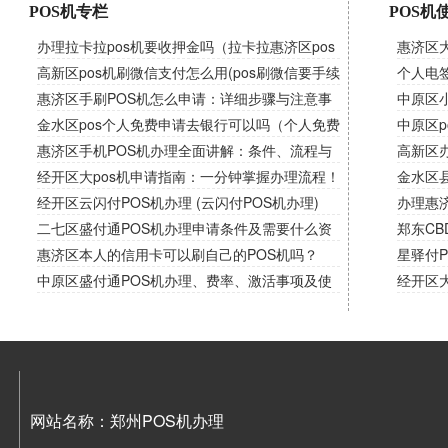
POS机专栏
POS机
办理拉卡拉pos机要收押金吗（拉卡拉惠济区pos
惠济区
机需要交押金吗）
高新区pos机刷微信支付怎么用(pos刷微信要手续
卡错误
个人电
费吗)
惠济区手刷POS机怎么申请：详细步骤与注意事
中原区
项！
金水区pos个人免费申请去银行可以吗（个人免费
南，解
中原区p
申请pos机）
惠济区手机POS机办理全面讲解：条件、流程与
高新区办
使用！
经开区大pos机申请指南：一分钟掌握办理流程！
金水区
经开区云闪付POS机办理 (云闪付POS机办理)
办理惠
二七区盛付通POS机办理申请条件及需要什么资
时代！
郑东CB
料？
惠济区本人的信用卡可以刷自己的POS机吗？
星驿付
中原区盛付通POS机办理、费率、激活事项及使
经开区
用规则！
款工具
网站名称：郑州POS机办理