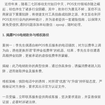
近些年来，随着二七区移动支付如日中天，POS支付领域亦随之崛
起，却也伴生了诸多行业阴霾。其中，欺诈行为屡见不鲜，某些不法
商家设下重重陷阱，将便捷支付工具扭曲成陷阱之源。本文旨在剥开
POS支付行业内的种种诡计，并为读者提供一套避险指南，以保障大
家免受侵扰,遇到问题添加本站微信：zposji，随时处理。
1. 揭露POS电销欺诈与维权路径
案例一：李先生偶遇自称POS售后服务的电话骚扰，对方以费率上调
为由，诱他更换所谓“零押金低费率”的机器。结果，李先生非但遭遇
高额押金陷阱，更被承诺的虚假低费率所蒙蔽。
揭秘：此乃电销欺诈的典型伎俩，通过伪装身份，诱骗消费者踏入陷
阱，进而敛取押金及服务费。
维权策略：慎防电话中的诱饵，对所谓“优惠”与“升级”持怀疑态度。严
格验证对方身份，要求其出示官方认证文件。
一旦受骗，立即联系服务提供商或客服，坚决要求退款，并妥善保留
证据，必要时诉诸法律。