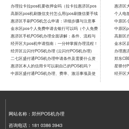
办理拉卡拉pos机要收押金吗（拉卡拉惠济区pos
惠济区
机需要交押金吗）
高新区pos机刷微信支付怎么用(pos刷微信要手续
卡错误
个人电
费吗)
惠济区手刷POS机怎么申请：详细步骤与注意事
中原区
项！
金水区pos个人免费申请去银行可以吗（个人免费
南，解
中原区p
申请pos机）
惠济区手机POS机办理全面讲解：条件、流程与
高新区办
使用！
经开区大pos机申请指南：一分钟掌握办理流程！
金水区
经开区云闪付POS机办理 (云闪付POS机办理)
办理惠
二七区盛付通POS机办理申请条件及需要什么资
时代！
郑东CB
料？
惠济区本人的信用卡可以刷自己的POS机吗？
星驿付
中原区盛付通POS机办理、费率、激活事项及使
经开区
用规则！
款工具
网站名称：郑州POS机办理
咨询电话：181 0386 3943