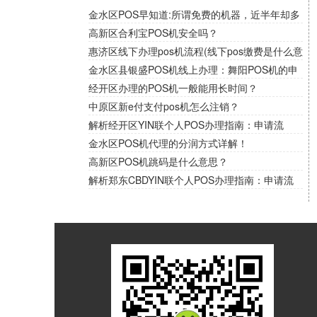
金水区POS早知道:所谓免费的机器，近半年却多
次扣取流量费！
高新区合利宝POS机安全吗？
惠济区线下办理pos机流程(线下pos缴费是什么意
思)
金水区县银盛POS机线上办理：舞阳POS机的申
请条件和资料讲解！
经开区办理的POS机一般能用长时间？
中原区新e付支付pos机怎么注销？
解析经开区YIN联个人POS办理指南：申请流
程、费率选择与优惠一网打尽
金水区POS机代理的分润方式详解！
高新区POS机跳码是什么意思？
解析郑东CBDYIN联个人POS办理指南：申请流
程、费率选择与优惠一网