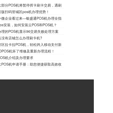
大部分POS机将暂停挥卡刷卡交易，遇刷
请插卡交易！
签版扫码管城区pos机办理优势！
小微企业看过来—银盛通POS机办理全指
锁财务收款新捷径！
os安装，如何安装云POS和POS机？
理的POS机显示96交易失败处理方案
县没有店铺怎么办理刷卡机?
济区拉卡拉POS机，轻松跨入移动支付新
DPOS机坏了维修及重新办理流程！
POS机介绍及办理要求
大POS机申请手册：助您便捷获取高效收
！